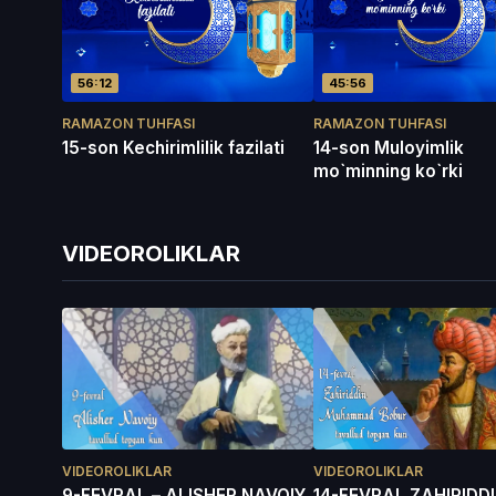
56:12
45:56
RAMAZON TUHFASI
RAMAZON TUHFASI
15-son Kechirimlilik fazilati
14-son Muloyimlik
mo`minning ko`rki
VIDEOROLIKLAR
VIDEOROLIKLAR
VIDEOROLIKLAR
9-FEVRAL – ALISHER NAVOIY
14-FEVRAL ZAHIRIDD