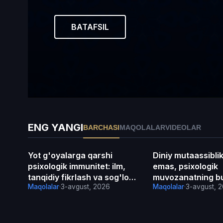
BATAFSIL
ENG YANGI
BARCHASI
MAQOLALAR
VIDEOLAR
Yot g'oyalarga qarshi
Diniy mutaassibli
Maqolalar
Maqolalar
psixologik immunitet: ilm,
emas, psixologik
tanqidiy fikrlash va sog'lom
muvozanatning buz
Maqolalar
·
3-avgust, 2026
Maqolalar
·
3-avgust, 
e'tiqod