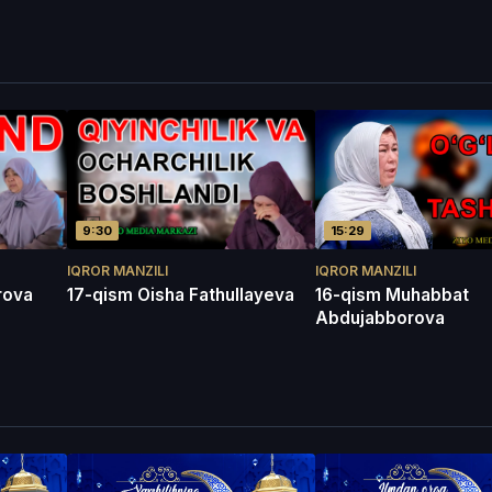
9:30
15:29
IQROR MANZILI
IQROR MANZILI
rova
17-qism Oisha Fathullayeva
16-qism Muhabbat
Abdujabborova