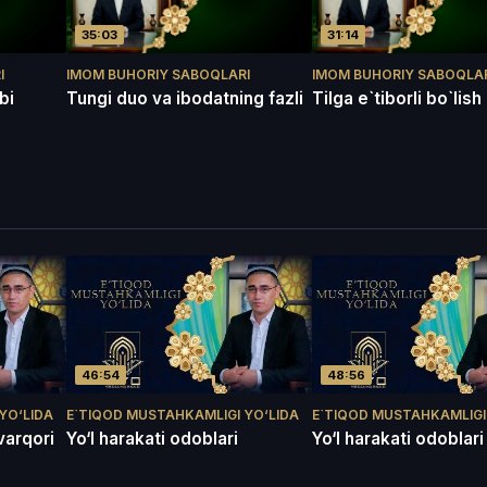
35:03
31:14
I
IMOM BUHORIY SABOQLARI
IMOM BUHORIY SABOQLA
bi
Tungi duo va ibodatning fazli
Tilga e`tiborli bo`lis
46:54
48:56
YO‘LIDA
E`TIQOD MUSTAHKAMLIGI YO‘LIDA
E`TIQOD MUSTAHKAMLIGI
varqori
Yo‘l harakati odoblari
Yo‘l harakati odoblari