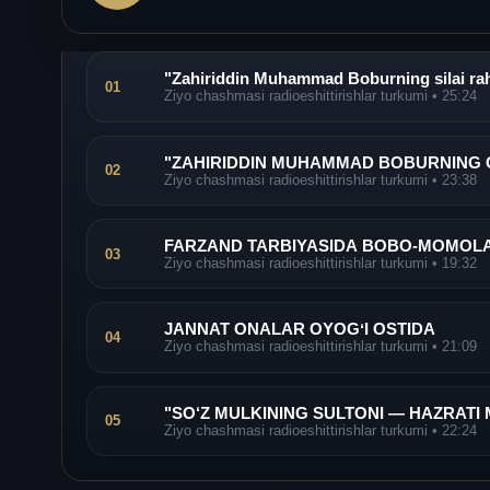
"Zahiriddin Muhammad Boburning silai rah
01
Ziyo chashmasi radioeshittirishlar turkumi
• 25:24
"ZAHIRIDDIN MUHAMMAD BOBURNING OT
02
Ziyo chashmasi radioeshittirishlar turkumi
• 23:38
FARZAND TARBIYASIDA BOBO-MOMOLA
03
Ziyo chashmasi radioeshittirishlar turkumi
• 19:32
JANNAT ONALAR OYOGʻI OSTIDA
04
Ziyo chashmasi radioeshittirishlar turkumi
• 21:09
"SO‘Z MULKINING SULTONI — HAZRATI 
05
Ziyo chashmasi radioeshittirishlar turkumi
• 22:24