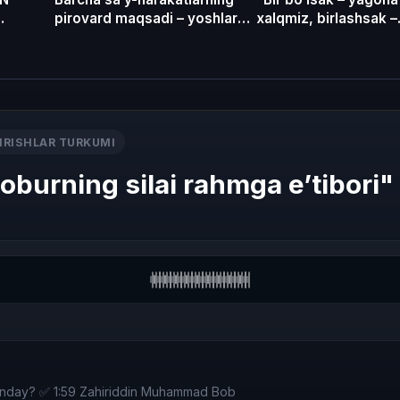
pirovard maqsadi – yoshlar
xalqmiz, birlashsak –
KUN
ta’lim-tarbiyasidir
vatanmiz!”
IRISHLAR TURKUMI
urning silai rahmga eʼtibori"
 qanday? ✅ 1:59 Zahiriddin Muhammad Bob