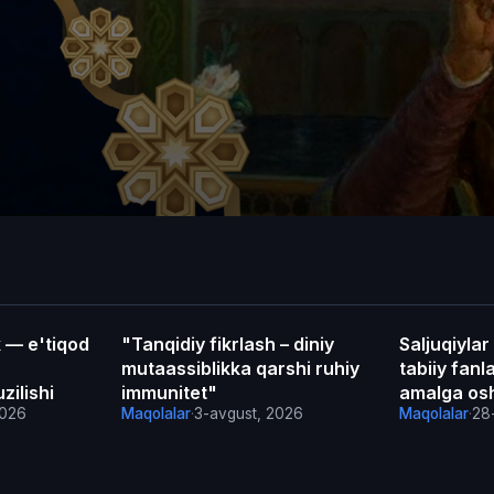
k — e'tiqod
"Tanqidiy fikrlash – diniy
Saljuqiylar
Maqolalar
Maqolalar
mutaassiblikka qarshi ruhiy
tabiiy fanl
ilishi
immunitet"
amalga osh
2026
Maqolalar
·
3-avgust, 2026
Maqolalar
·
28-
olamshumul