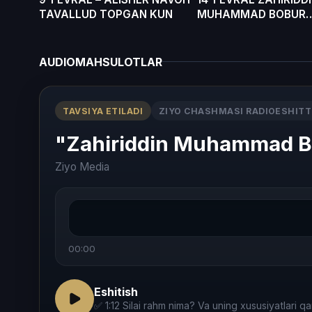
TAVALLUD TOPGAN KUN
MUHAMMAD BOBUR
TAVALLUD TOPGAN 
AUDIOMAHSULOTLAR
TAVSIYA ETILADI
ZIYO CHASHMASI RADIOESHITT
"Zahiriddin Muhammad Bob
Ziyo Media
00:00
Eshitish
✅ 1:12 Silai rahm nima? Va uning xususiyatlari