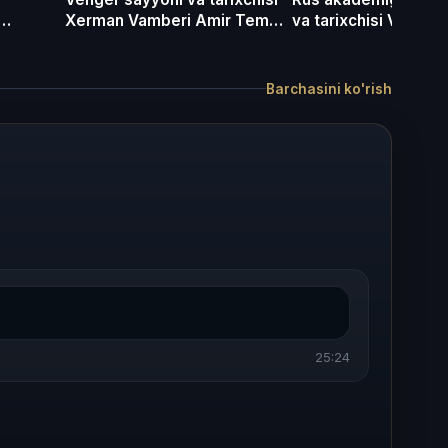
Xerman Vamberi Amir Temur
va tarixchisi Vasiliy 
haqida
Amir Temur haqida
Barchasini ko'rish
25:24