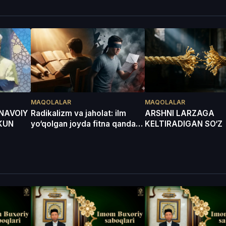
MAQOLALAR
MAQOLALAR
 NAVOIY
Radikalizm va jaholat: ilm
ARSHNI LARZAGA
KUN
yo‘qolgan joyda fitna qanday
KELTIRADIGAN SO‘Z
paydo bo‘ladi?