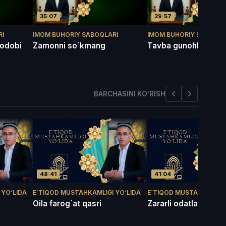
35:07
29:57
RI
IMOM BUHORIY SABOQLARI
IMOM BUHORIY SABOQLA
h odobi
Zamonni so`kmang
Tavba gunohlarni to`
BARCHASINI KO'RISH
48:41
41:04
 YO‘LIDA
E`TIQOD MUSTAHKAMLIGI YO‘LIDA
E`TIQOD MUSTAHKAMLIGI
Oila farog`at qasri
Zararli odatlardan s