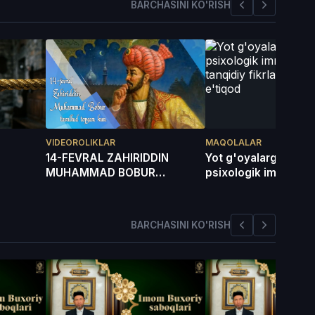
BARCHASINI KO'RISH
VIDEOROLIKLAR
MAQOLALAR
14-FEVRAL ZAHIRIDDIN
Yot g'oyalarga qarsh
MUHAMMAD BOBUR
psixologik immunitet
TAVALLUD TOPGAN KUN
tanqidiy fikrlash va
e'tiqod
BARCHASINI KO'RISH