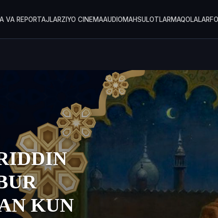
A VA REPORTAJLAR
ZIYO CINEMA
AUDIOMAHSULOTLAR
MAQOLALAR
F
RIDDIN
BUR
AN KUN