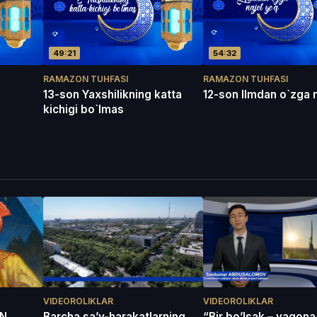
49:21
54:32
RAMAZON TUHFASI
RAMAZON TUHFASI
13-son Yaxshilikning katta
12-son Ilmdan o`zga 
kichigi bo`lmas
VIDEOROLIKLAR
VIDEOROLIKLAR
IN
Barcha sa’y-harakatlarning
“Bir bo’lsak – yagona