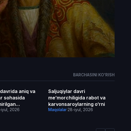
BARCHASINI KO'RISH
 davrida aniq va
Saljuqiylar davri
Maqolalar
ar sohasida
meʼmorchiligida rabot va
irilgan
karvonsaroylarning o‘rni
iyul, 2026
Maqolalar
·
28-iyul, 2026
 kashfiyotlar