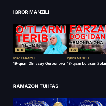
IQROR MANZILI
16:16
8:39
IQROR MANZILI
IQROR MANZILI
19-qism Olmasoy Qurbonova
18-qism Lolaxon Zoki
RAMAZON TUHFASI