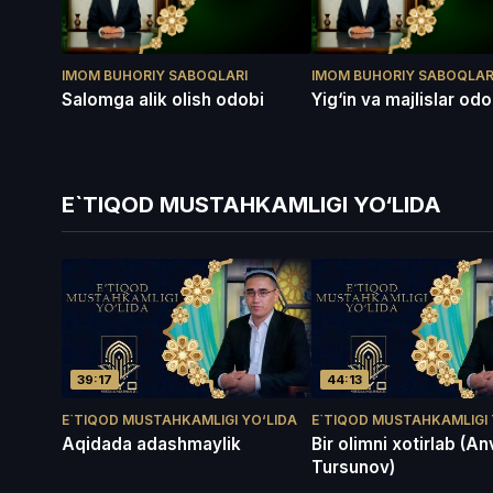
IMOM BUHORIY SABOQLARI
IMOM BUHORIY SABOQLAR
Salomga alik olish odobi
Yig‘in va majlislar odo
E`TIQOD MUSTAHKAMLIGI YO‘LIDA
39:17
44:13
E`TIQOD MUSTAHKAMLIGI YO‘LIDA
E`TIQOD MUSTAHKAMLIGI 
Aqidada adashmaylik
Bir olimni xotirlab (An
Tursunov)