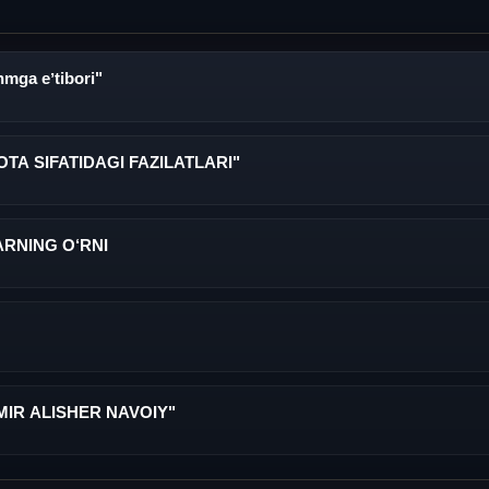
mga eʼtibori"
A SIFATIDAGI FAZILATLARI"
RNING O‘RNI
MIR ALISHER NAVOIY"