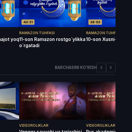
40:31
38:03
RAMAZON TUHFASI
RAMAZON TUHFASI
najot yoq
11-son Ramazon rostgo`ylikka
10-son Xusni-xulq fa
o`rgatadi
BARCHASINI KO'RISH
VIDEOROLIKLAR
VIDEOROLIKLAR
Venger sayyohi va tarixchisi
Rus akademigi, shar