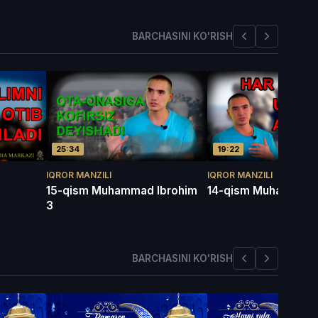
BARCHASINI KO'RISH
25:34
19:22
IQROR MANZILI
IQROR MANZILI
15-qism Muhammad Ibrohim
14-qism Muhammad 
3
BARCHASINI KO'RISH